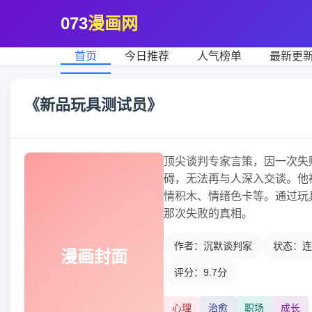
073
漫画网
首页
今日推荐
人气榜单
最新更
《新品玩具测试员》
顶尖谈判专家言策，因一次失
碍，无法再与人深入交谈。他
情积木、情绪色卡等。通过玩
那次失败的真相。
作者：沉默谈判家
状态：连
漫画封面
评分：9.7分
心理
治愈
职场
成长