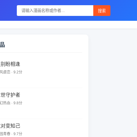
搜索
品
诀别盼相逢
风虐恋 · 9.2分
末世守护者
幻热血 · 9.8分
敌对变知己
园青春 · 9.7分