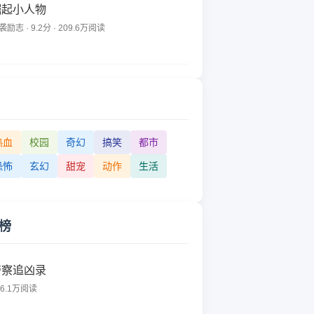
崛起小人物
袭励志 · 9.2分 · 209.6万阅读
热血
校园
奇幻
搞笑
都市
恐怖
玄幻
甜宠
动作
生活
榜
警察追凶录
86.1万阅读