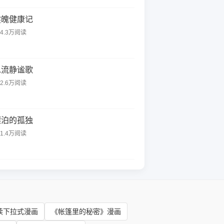
健魄健康记
14.3万阅读
水流静谧歌
52.6万阅读
漂泊的孤独
31.4万阅读
读下拉式漫画
《帐篷里的秘密》漫画