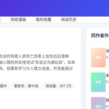
新
完结漫画
我的收藏
阅读历史
同作者作
败谈判导致人质死亡而患上创伤后应激障
古
诀别
被心理机构安排测试“非语言沟通玩具”，如表
具，他重新学习与人建立连接，并准备面对
科
末世
载中
更新至：第49话
阅读量：287.3万
校
敌对